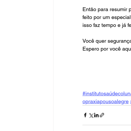
Então para resumir p
feito por um especia
isso faz tempo e já 
Você quer segurança
Espero por você aqu
#institutosaúdecolun
opraxiapousoalegre