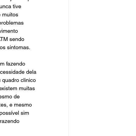
unca tive 
e muitos 
problemas 
vimento 
ATM sendo 
ros sintomas.
am fazendo 
ecessidade dela 
 quadro clinico 
 existem muitas 
mesmo de 
rtes, e mesmo 
possível sim 
trazendo 