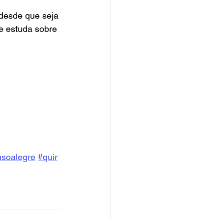
desde que seja 
e estuda sobre 
usoalegre
#quir