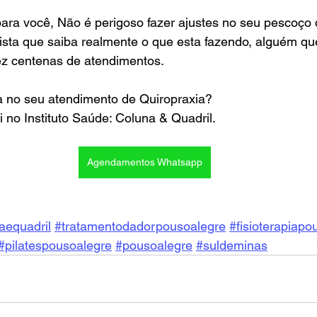
ara você, Não é perigoso fazer ajustes no seu pescoço 
lista que saiba realmente o que esta fazendo, alguém qu
fez centenas de atendimentos.
 no seu atendimento de Quiropraxia?
i no 
Instituto Saúde: Coluna & Quadril.
Agendamentos Whatsapp
aequadril
#tratamentodadorpousoalegre
#fisioterapiapo
#pilatespousoalegre
#pousoalegre
#suldeminas