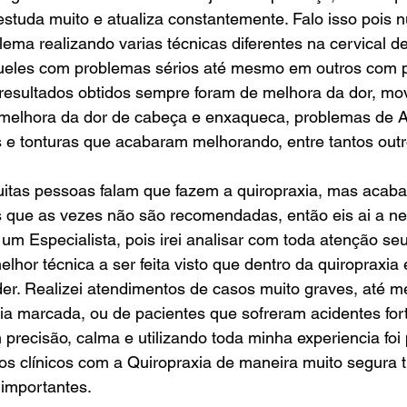
estuda muito e atualiza constantemente. Falo isso pois n
ema realizando varias técnicas diferentes na cervical d
ueles com problemas sérios até mesmo em outros com 
 resultados obtidos sempre foram de melhora da dor, mo
 melhora da dor de cabeça e enxaqueca, problemas de 
s e tonturas que acabaram melhorando, entre tantos out
itas pessoas falam que fazem a quiropraxia, mas acab
as que as vezes não são recomendadas, então eis ai a n
 um Especialista, pois irei analisar com toda atenção seu
elhor técnica a ser feita visto que dentro da quiropraxia
der. Realizei atendimentos de casos muito graves, até 
gia marcada, ou de pacientes que sofreram acidentes fo
precisão, calma e utilizando toda minha experiencia foi 
os clínicos com a Quiropraxia de maneira muito segura 
 importantes.